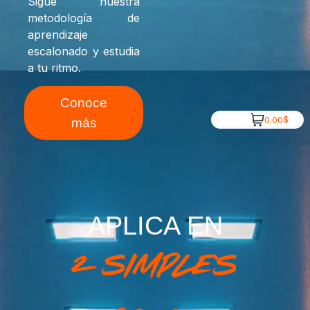
Sigue nuestra
metodología de
aprendizaje
escalonado y estudia
a tu ritmo.
Conoce
$
0.00
más
APLICA EN
2 simples