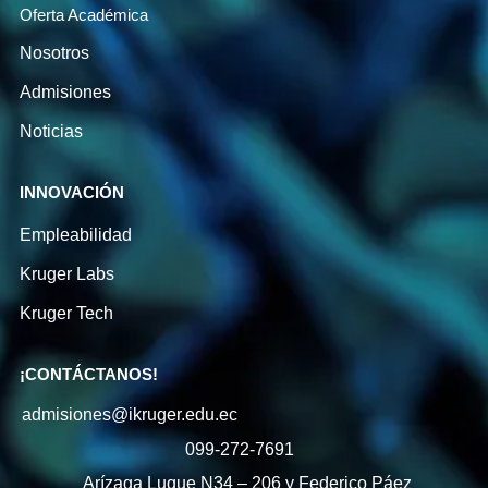
Oferta Académica
Nosotros
Admisiones
Noticias
INNOVACIÓN
Empleabilidad
Kruger Labs
Kruger Tech
¡CONTÁCTANOS!
admisiones@ikruger.edu.ec
099-272-7691
Arízaga Luque N34 – 206 y Federico Páez