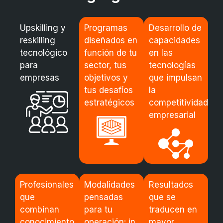
Upskilling y
Programas
Desarrollo de
reskilling
diseñados en
capacidades
tecnológico
función de tu
en las
para
sector, tus
tecnologías
empresas
objetivos y
que impulsan
tus desafíos
la
estratégicos
competitividad
empresarial
Profesionales
Modalidades
Resultados
que
pensadas
que se
combinan
para tu
traducen en
conocimiento
operación: in
mayor