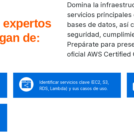
Domina la infraestru
servicios principale
s expertos
bases de datos, así 
seguridad, cumplimi
gan de:
Prepárate para pres
oficial AWS Certified
Identificar servicios clave (EC2, S3,
RDS, Lambda) y sus casos de uso.