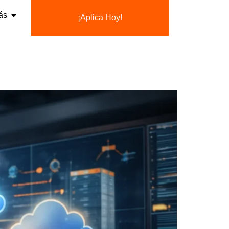
ás
¡Aplica Hoy!