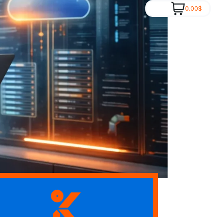
$
0.00