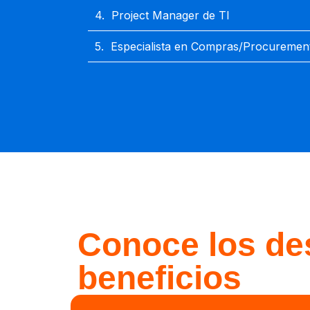
4.
Project Manager de TI
5.
Especialista en Compras/Procurement
Conoce los de
beneficios