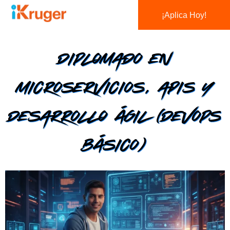
¡Aplica Hoy!
Diplomado en
Microservicios, APIs y
Desarrollo Ágil (DevOps
Básico)